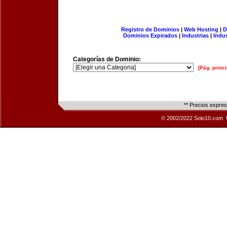
Registro de Dominios
|
Web Hosting
|
D
Dominios Expirados
|
Industrias
|
Indu
Categorías de Dominio:
[Pág. princi
** Precios expre
© 2002/2022 Solo10.com