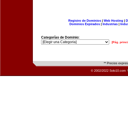
Registro de Dominios
|
Web Hosting
|
D
Dominios Expirados
|
Industrias
|
Indu
Categorías de Dominio:
[Pág. princi
** Precios expre
© 2002/2022 Solo10.com