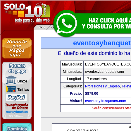
eventosybanque
El dueño de este dominio lo ha
Mayusculas:
EVENTOSYBANQUETES.C
Minusculas:
eventosybanquetes.com
Longitud:
17 caracteres
Categorias:
Profesiones y Empleo
,
Telev
Precio:
$879.00
Visitar!
eventosybanquetes.com
Serán consideradas ofer
R