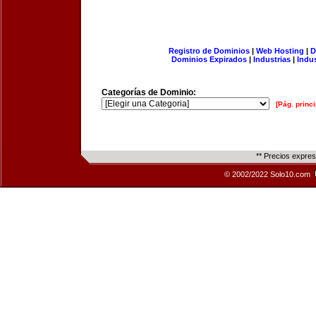
Registro de Dominios
|
Web Hosting
|
D
Dominios Expirados
|
Industrias
|
Indu
Categorías de Dominio:
[Pág. princi
** Precios expre
© 2002/2022 Solo10.com