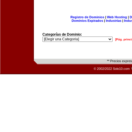
Registro de Dominios
|
Web Hosting
|
D
Dominios Expirados
|
Industrias
|
Indu
Categorías de Dominio:
[Pág. princi
** Precios expre
© 2002/2022 Solo10.com