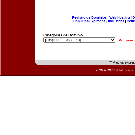
Registro de Dominios
|
Web Hosting
|
D
Dominios Expirados
|
Industrias
|
Indu
Categorías de Dominio:
[Pág. princi
** Precios expre
© 2002/2022 Solo10.com