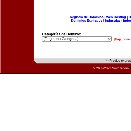
Registro de Dominios
|
Web Hosting
|
D
Dominios Expirados
|
Industrias
|
Indu
Categorías de Dominio:
[Pág. princi
** Precios expre
© 2002/2022 Solo10.com