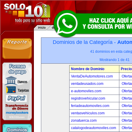
Dominios de la Categoría -
Autom
41 dominios en esta categ
Mostrando 1 de 41
Nombre de Dominio
Precio
VentaDeAutomotores.com
Oferta
ventadeusados.com
Oferta
e-automoviles.com
Oferta
registrovehicular.com
Oferta
feriadeautomoviles.com
Oferta
ventasvehiculos.com
Oferta
zonatuerca.com
Oferta
catalogodeautomoviles.com
Oferta